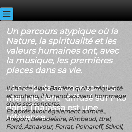
Un parcours atypique où la
Nature, la spiritualité et les
valeurs humaines ont, avec
la musique, les premières
places dans sa vie.
... Le clip de sa chanson "La
Il chante Alain Barrière qu'il a fréquenté
et soutenu, il lui rend souvent hommage
mer me tient" diffusé sur FR3
dans ses concerts.
dans Thalassa est une
Et après avoir également admiré...
référence...
Aragon, Beaudelaire, Rimbaud, Brel,
Ferré, Aznavour, Ferrat, Polnareff, Stivell,